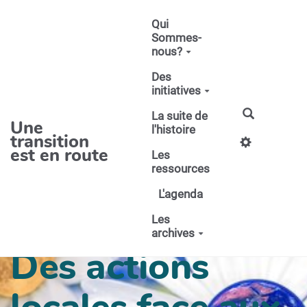
Aller au contenu principal
Qui
Sommes-
nous?
Des
initiatives
La suite de
Une
l'histoire
transition
est en route
Les
ressources
L'agenda
Les
archives
Des actions
locales face aux