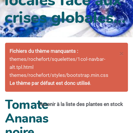
crises globales...
Fichiers du thème manquants :
×
themes/rochefort/squelettes/1col-navbar-
alt.tpl.html
themes/rochefort/styles/bootstrap.min.css
Le thème par défaut est donc utilisé
.
Tomate
Revenir à la liste des plantes en stock
Ananas
noire