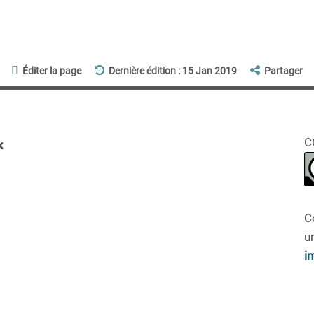
Éditer la page
Dernière édition : 15 Jan 2019
Partager
x
C
C
un
i