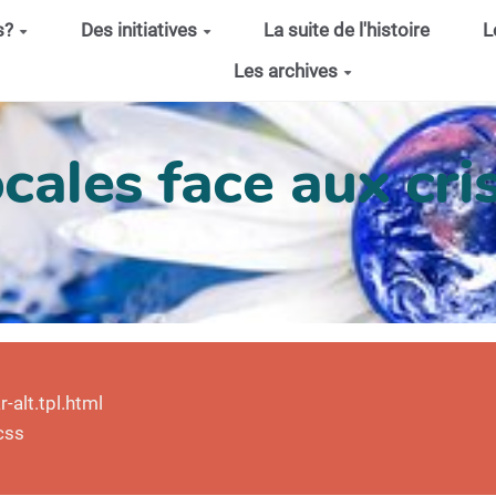
s?
Des initiatives
La suite de l'histoire
L
Les archives
cales face aux cris
alt.tpl.html
css