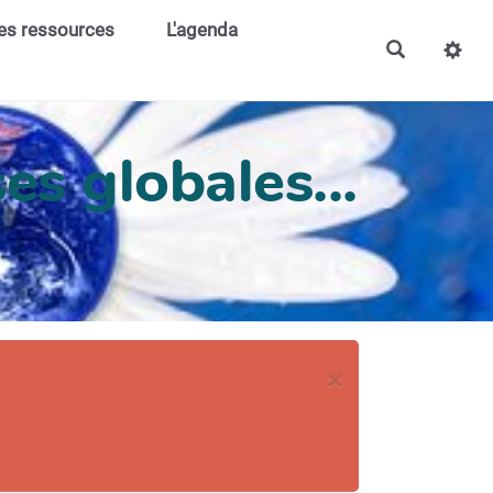
es ressources
L'agenda
es globales...
×