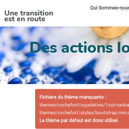
Aller au contenu principal
Qui Sommes-nou
Une transition
est en route
Des actions lo
Fichiers du thème manquants :
themes/rochefort/squelettes/1col-navbar-
themes/rochefort/styles/bootstrap.min.
Le thème par défaut est donc utilisé
.