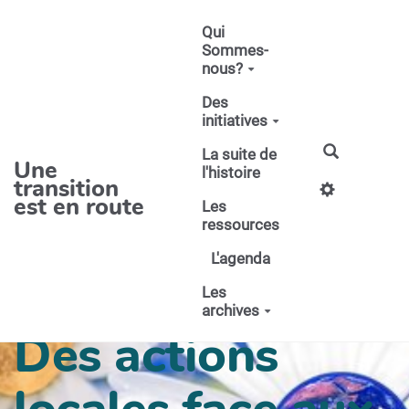
Aller au contenu principal
Qui
Sommes-
nous?
Des
initiatives
La suite de
Une
l'histoire
transition
est en route
Les
ressources
L'agenda
Les
archives
Des actions
locales face aux