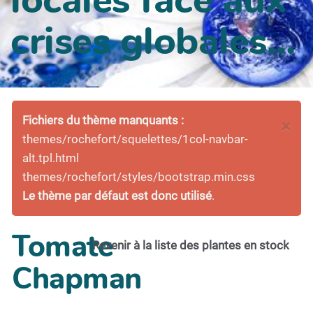
crises globales...
Fichiers du thème manquants :
×
themes/rochefort/squelettes/1col-navbar-
alt.tpl.html
themes/rochefort/styles/bootstrap.min.css
Le thème par défaut est donc utilisé
.
Tomate
Revenir à la liste des plantes en stock
Chapman