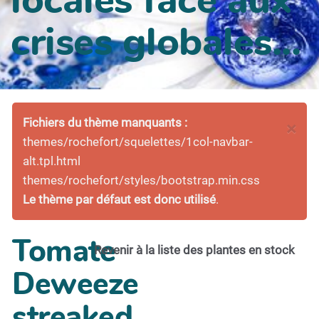
crises globales...
Fichiers du thème manquants :
×
themes/rochefort/squelettes/1col-navbar-
alt.tpl.html
themes/rochefort/styles/bootstrap.min.css
Le thème par défaut est donc utilisé
.
Tomate
Revenir à la liste des plantes en stock
Deweeze
streaked