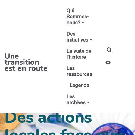
Aller au contenu principal
Qui
Sommes-
nous?
Des
initiatives
La suite de
Une
l'histoire
transition
est en route
Les
ressources
L'agenda
Les
archives
Des actions
locales face aux