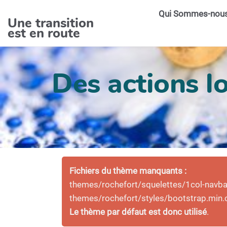
Aller au contenu principal
Qui Sommes-nou
Une transition
est en route
Des actions lo
Fichiers du thème manquants :
themes/rochefort/squelettes/1col-navbar-
themes/rochefort/styles/bootstrap.min.
Le thème par défaut est donc utilisé
.