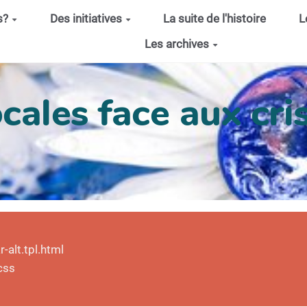
s?
Des initiatives
La suite de l'histoire
L
Les archives
cales face aux cris
alt.tpl.html
css