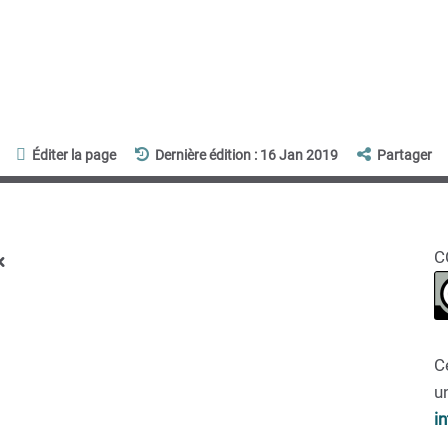
Éditer la page
Dernière édition : 16 Jan 2019
Partager
x
C
C
un
i