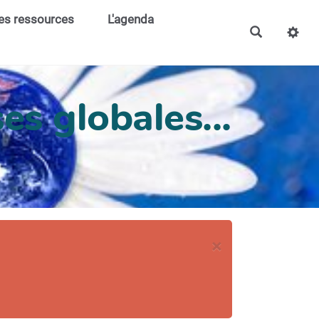
es ressources
L'agenda
es globales...
×