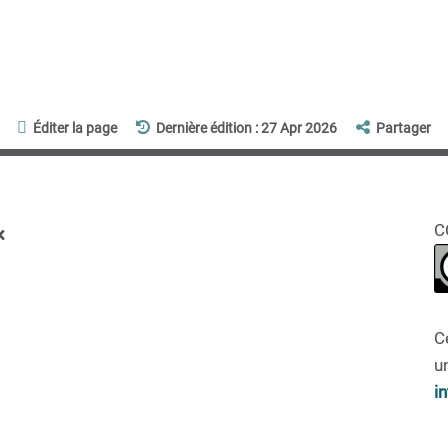
Éditer la page
Dernière édition : 27 Apr 2026
Partager
x
C
C
un
i