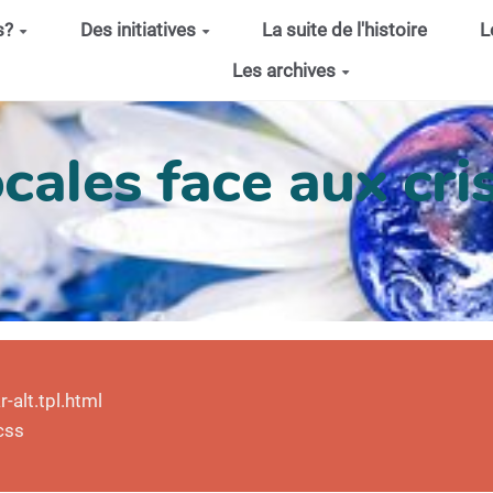
s?
Des initiatives
La suite de l'histoire
L
Les archives
cales face aux cris
alt.tpl.html
css