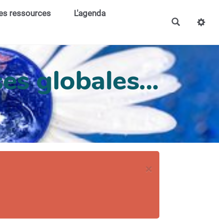
es ressources
L'agenda
es globales...
×