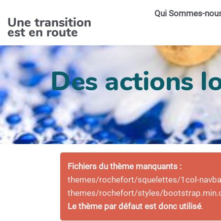
Aller au contenu principal
Qui Sommes-nou
Une transition
est en route
Des actions lo
Fichiers du thème manquants :
themes/rochefort/squelettes/1col-navbar-
themes/rochefort/styles/bootstrap.min.
Le thème par défaut est donc utilisé
.