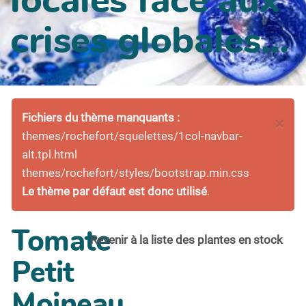
crises globales...
Fichiers du thème manquants :
×
themes/rochefort/squelettes/1col-navbar-
alt.tpl.html
themes/rochefort/styles/bootstrap.min.css
Le thème par défaut est donc utilisé
.
Tomate
Revenir à la liste des plantes en stock
Petit
Moineau