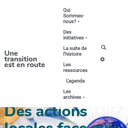
Aller au contenu principal
Qui
Sommes-
nous?
Des
initiatives
La suite de
Une
l'histoire
transition
est en route
Les
ressources
L'agenda
Les
archives
Des actions
locales face aux