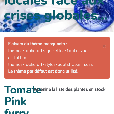
crises globales...
Fichiers du thème manquants :
×
themes/rochefort/squelettes/1col-navbar-
alt.tpl.html
themes/rochefort/styles/bootstrap.min.css
Le thème par défaut est donc utilisé
.
Tomate
Revenir à la liste des plantes en stock
Pink
furry