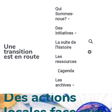
Aller au contenu principal
Qui
Sommes-
nous?
Des
initiatives
La suite de
Une
l'histoire
transition
est en route
Les
ressources
L'agenda
Les
archives
Des actions
locales face aux