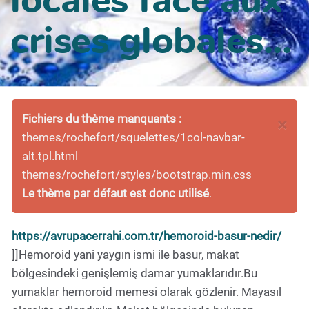
crises globales...
Fichiers du thème manquants :
×
themes/rochefort/squelettes/1col-navbar-
alt.tpl.html
themes/rochefort/styles/bootstrap.min.css
Le thème par défaut est donc utilisé
.
https://avrupacerrahi.com.tr/hemoroid-basur-nedir/
]]Hemoroid yani yaygın ismi ile basur, makat
bölgesindeki genişlemiş damar yumaklarıdır.Bu
yumaklar hemoroid memesi olarak gözlenir. Mayasıl