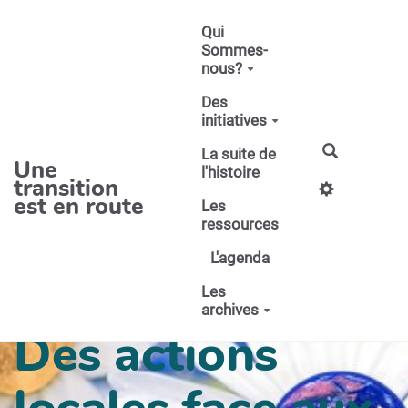
Aller au contenu principal
Qui
Sommes-
nous?
Des
initiatives
La suite de
Une
l'histoire
transition
est en route
Les
ressources
L'agenda
Les
archives
Des actions
locales face aux