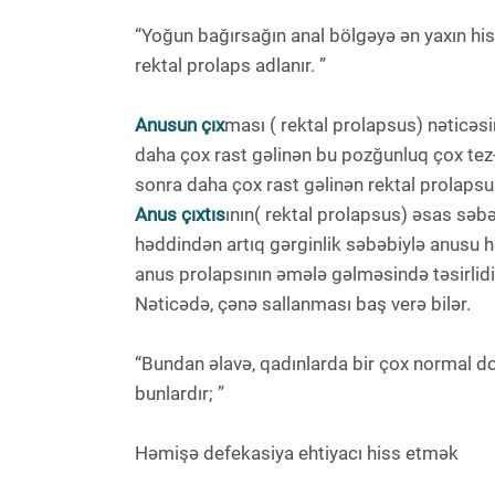
“Yoğun bağırsağın anal bölgəyə ən yaxın hiss
rektal prolaps adlanır. ”
Anusun çıx
ması ( rektal prolapsus) nəticəsi
daha çox rast gəlinən bu pozğunluq çox tez
sonra daha çox rast gəlinən rektal prolaps
Anus çıxtıs
ının( rektal prolapsus) əsas səb
həddindən artıq gərginlik səbəbiylə anusu h
anus prolapsının əmələ gəlməsində təsirlidir
Nəticədə, çənə sallanması baş verə bilər.
“Bundan əlavə, qadınlarda bir çox normal d
bunlardır; ”
Həmişə defekasiya ehtiyacı hiss etmək