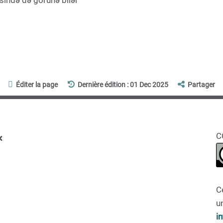
əsində də görünə bilər ”
Éditer la page
Dernière édition : 01 Dec 2025
Partager
x
C
C
un
i