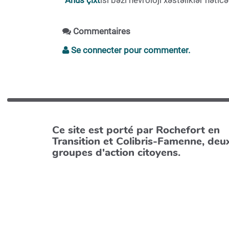
“Anus çıxt
ısı bəzi nevroloji xəstəliklər nətic
Commentaires
Se connecter pour commenter.
Ce site est porté par Rochefort en
Transition et Colibris-Famenne, deu
groupes d'action citoyens.