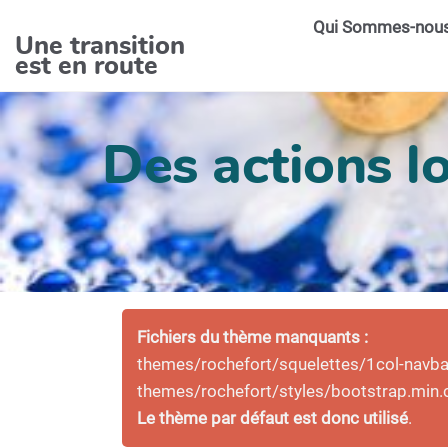
Aller au contenu principal
Qui Sommes-nou
Une transition
est en route
Des actions lo
Fichiers du thème manquants :
themes/rochefort/squelettes/1col-navbar-
themes/rochefort/styles/bootstrap.min.
Le thème par défaut est donc utilisé
.