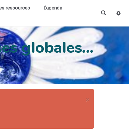
es ressources
L'agenda
es globales...
×