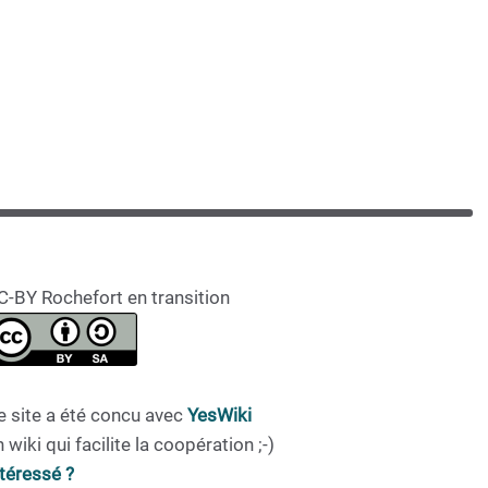
C-BY Rochefort en transition
e site a été concu avec
YesWiki
 wiki qui facilite la coopération ;-)
ntéressé ?