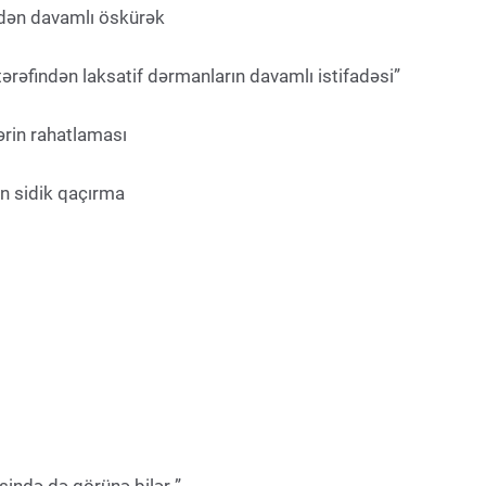
indən davamlı öskürək
tərəfindən laksatif dərmanların davamlı istifadəsi”
ərin rahatlaması
n sidik qaçırma