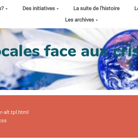
s?
Des initiatives
La suite de l'histoire
L
Les archives
cales face aux cris
alt.tpl.html
css