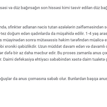
əsi və düz bağırsağın son hissəsi kimi təsvir edilən düz bağ
ndə, sfinkter adlanan nəcis tutan əzələlərin zəifləməsindən so
-tez doğum edən qadınlarda da müşahidə edilir. 1-4 yaş ara
us müayinədən sonra mütəxəssis həkim tərəfindən müalicə ed
əbi xroniki qəbizlikdir. Uzun müddət davam edən və davamlı ol
ər dəfə bir az daha məcbur edir. Bu proses zamanla anus çıxtı
. Daimi defekasiya ehtiyacı səbəbindən xəstə daim tualetə ged
oğuşlar da anus çıxmasına səbəb olur. Bunlardan başqa anus