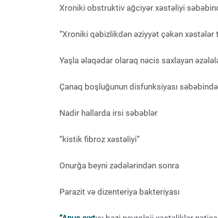
Xroniki obstruktiv ağciyər xəstəliyi səbəb
“Xroniki qəbizlikdən əziyyət çəkən xəstələr 
Yaşla əlaqədar olaraq nəcis saxlayan əzələl
Çanaq boşluğunun disfunksiyası səbəbində
Nadir hallarda irsi səbəblər
“kistik fibroz xəstəliyi”
Onurğa beyni zədələrindən sonra
Parazit və dizenteriya bakteriyası