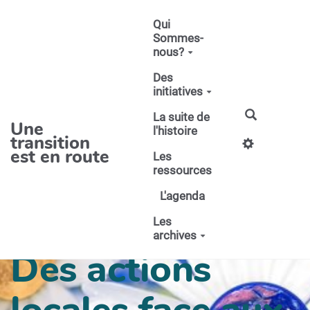
Aller au contenu principal
Qui
Sommes-
nous?
Des
initiatives
La suite de
Une
l'histoire
transition
est en route
Les
ressources
L'agenda
Les
archives
Des actions
locales face aux