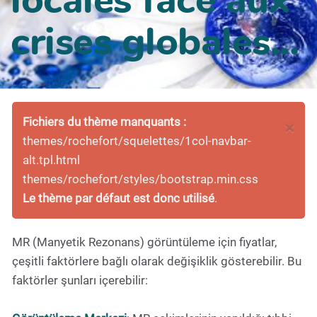
crises globales...
Fichiers du thème manquants :
×
themes/rochefort/squelettes/1col-navbar-
alt.tpl.html
themes/rochefort/styles/bootstrap.min.css
Le thème par défaut est donc utilisé
.
MR (Manyetik Rezonans) görüntüleme için fiyatlar,
çeşitli faktörlere bağlı olarak değişiklik gösterebilir. Bu
faktörler şunları içerebilir: