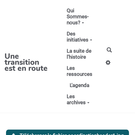
Aller au contenu principal
Qui
Sommes-
nous?
Des
initiatives
La suite de
Une
l'histoire
transition
est en route
Les
ressources
L'agenda
Les
archives