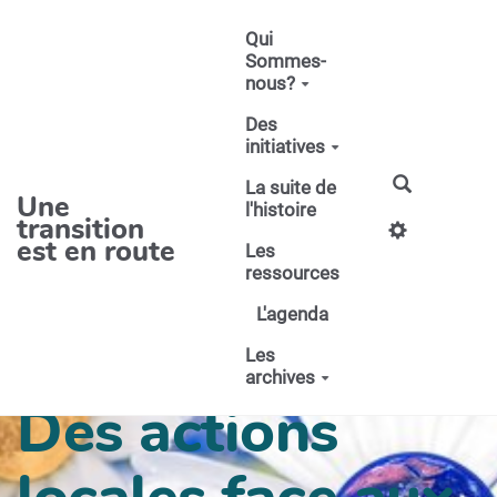
Aller au contenu principal
Qui
Sommes-
nous?
Des
initiatives
La suite de
Une
l'histoire
transition
est en route
Les
ressources
L'agenda
Les
archives
Des actions
locales face aux