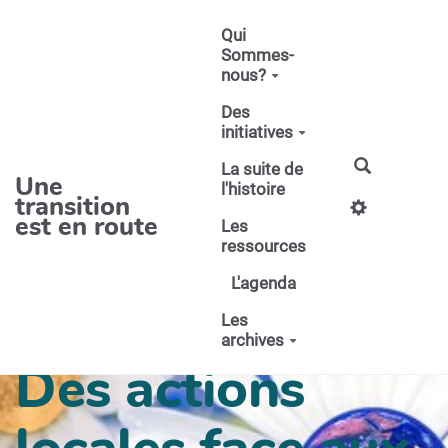
Aller au contenu principal
Qui
Sommes-
nous?
Des
initiatives
La suite de
Une
l'histoire
transition
est en route
Les
ressources
L'agenda
Les
archives
Des actions
locales face aux