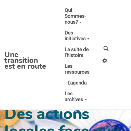
Aller au contenu principal
Qui
Sommes-
nous?
Des
initiatives
La suite de
Une
l'histoire
transition
est en route
Les
ressources
L'agenda
Les
archives
Des actions
locales face aux