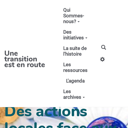
Aller au contenu principal
Qui
Sommes-
nous?
Des
initiatives
La suite de
Une
l'histoire
transition
est en route
Les
ressources
L'agenda
Les
archives
Des actions
locales face aux