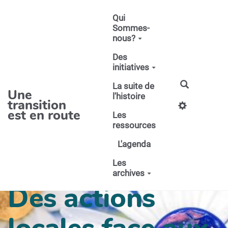
Aller au contenu principal
Qui
Sommes-
nous?
Des
initiatives
La suite de
Une
l'histoire
transition
est en route
Les
ressources
L'agenda
Les
archives
Des actions
locales face aux