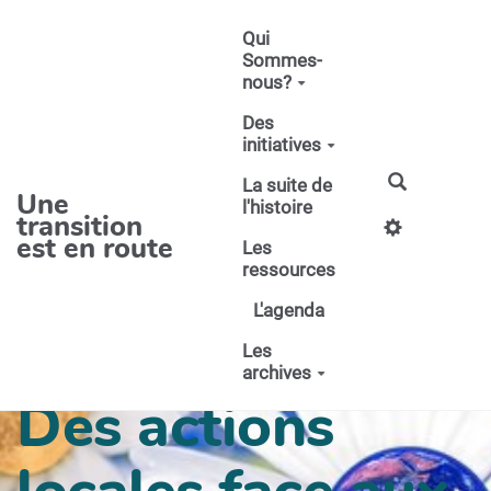
Aller au contenu principal
Qui
Sommes-
nous?
Des
initiatives
La suite de
Une
l'histoire
transition
est en route
Les
ressources
L'agenda
Les
archives
Des actions
locales face aux