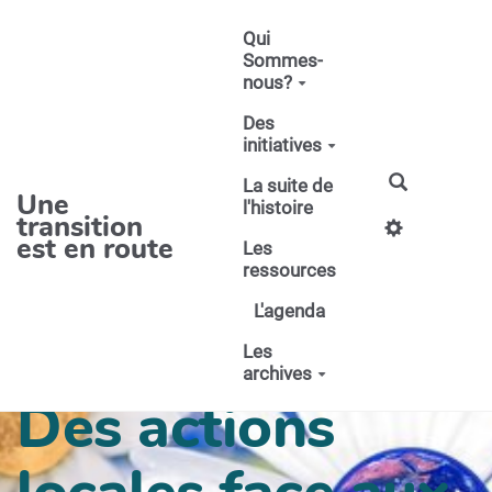
Aller au contenu principal
Qui
Sommes-
nous?
Des
initiatives
La suite de
Une
l'histoire
transition
est en route
Les
ressources
L'agenda
Les
archives
Des actions
locales face aux