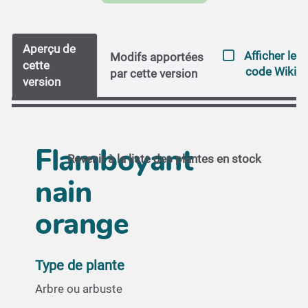
Aperçu de
Afficher le
Modifs apportées
cette
code Wiki
par cette version
version
Flamboyant
Revenir à la liste des plantes en stock
nain
orange
Type de plante
Arbre ou arbuste