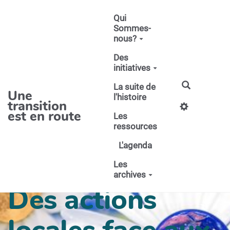
Aller au contenu principal
Qui
Sommes-
nous?
Des
initiatives
La suite de
Une
l'histoire
transition
est en route
Les
ressources
L'agenda
Les
archives
Des actions
locales face aux