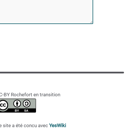
C-BY Rochefort en transition
e site a été concu avec
YesWiki