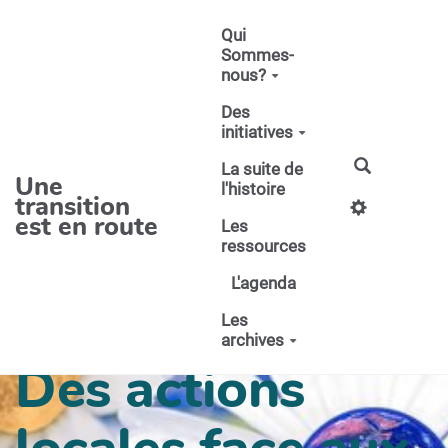
Aller au contenu principal
Qui
Sommes-
nous?
Des
initiatives
La suite de
Une
l'histoire
transition
est en route
Les
ressources
L'agenda
Les
archives
Des actions
locales face aux