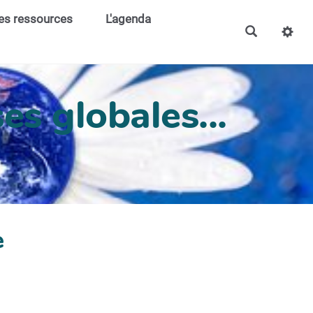
es ressources
L'agenda
es globales...
e