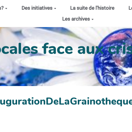
s?
Des initiatives
La suite de l'histoire
L
Les archives
cales face aux cris
naugurationDeLaGrainothequ