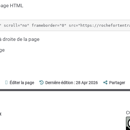
 page HTML
 droite de la page
age
Éditer la page
Dernière édition : 28 Apr 2026
Partager
x
C