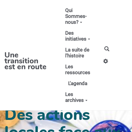
Aller au contenu principal
Qui
Sommes-
nous?
Des
initiatives
La suite de
Une
l'histoire
transition
est en route
Les
ressources
L'agenda
Les
archives
Des actions
locales face aux