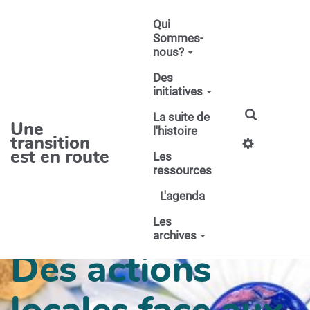
Aller au contenu principal
Qui
Sommes-
nous?
Des
initiatives
La suite de
Une
l'histoire
transition
est en route
Les
ressources
L'agenda
Les
archives
Des actions
locales face aux