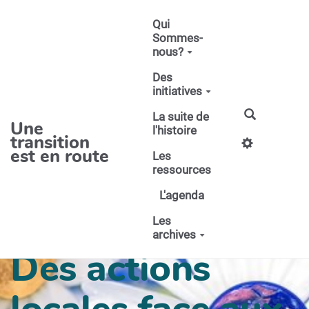
Aller au contenu principal
Qui
Sommes-
nous?
Des
initiatives
La suite de
Une
l'histoire
transition
est en route
Les
ressources
L'agenda
Les
archives
Des actions
locales face aux