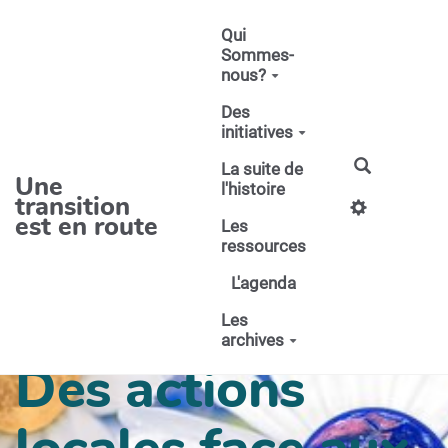
Aller au contenu principal
Qui
Sommes-
nous?
Des
initiatives
La suite de
Une
l'histoire
transition
est en route
Les
ressources
L'agenda
Les
archives
Des actions
locales face aux