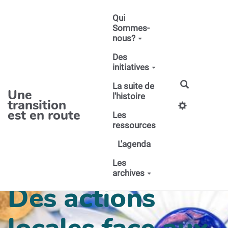
Aller au contenu principal
Qui
Sommes-
nous?
Des
initiatives
La suite de
Une
l'histoire
transition
est en route
Les
ressources
L'agenda
Les
archives
Des actions
locales face aux