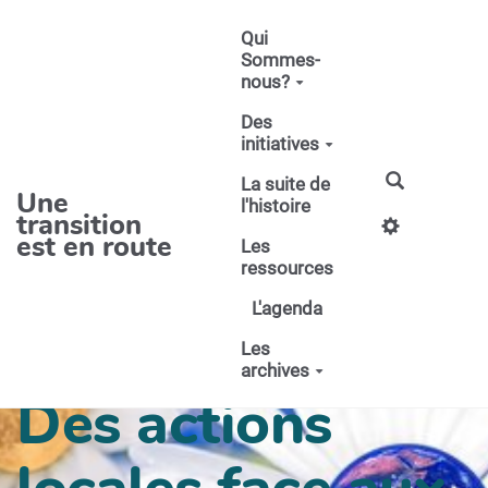
Aller au contenu principal
Qui
Sommes-
nous?
Des
initiatives
La suite de
Une
l'histoire
transition
est en route
Les
ressources
L'agenda
Les
archives
Des actions
locales face aux