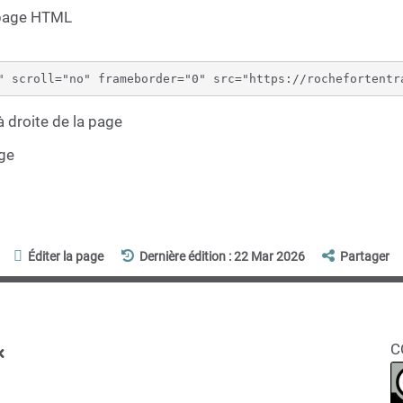
 page HTML
 droite de la page
age
Éditer la page
Dernière édition : 22 Mar 2026
Partager
x
C