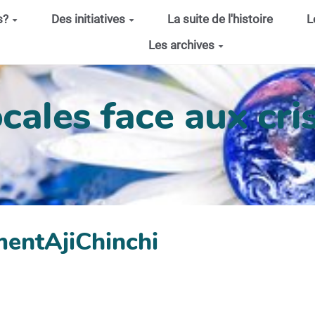
s?
Des initiatives
La suite de l'histoire
L
Les archives
cales face aux cris
mentAjiChinchi