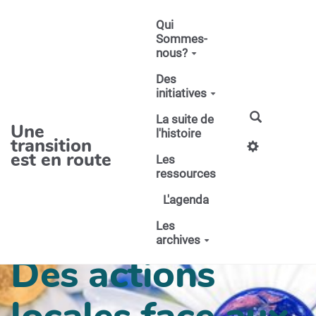
Aller au contenu principal
Qui
Sommes-
nous?
Des
initiatives
La suite de
Une
l'histoire
transition
est en route
Les
ressources
L'agenda
Les
archives
Des actions
locales face aux