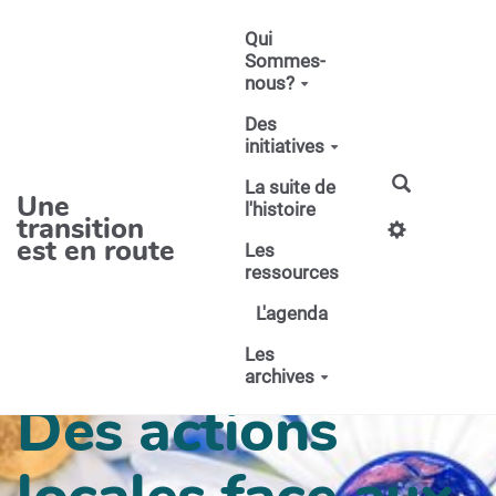
Aller au contenu principal
Qui
Sommes-
nous?
Des
initiatives
La suite de
Une
l'histoire
transition
est en route
Les
ressources
L'agenda
Les
archives
Des actions
locales face aux