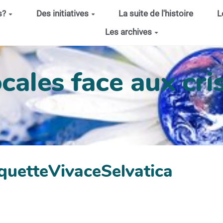
s?
Des initiatives
La suite de l'histoire
L
Les archives
cales face aux cris
quetteVivaceSelvatica