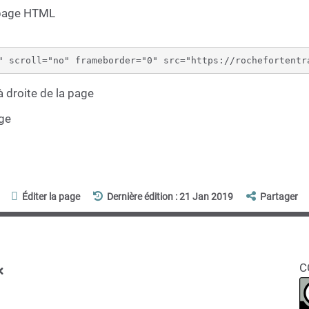
 page HTML
 droite de la page
age
Éditer la page
Dernière édition : 21 Jan 2019
Partager
x
C