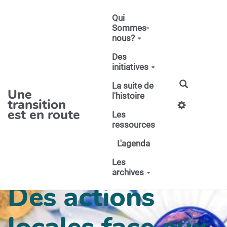
Aller au contenu principal
Qui
Sommes-
nous?
Des
initiatives
La suite de
Une
l'histoire
transition
est en route
Les
ressources
L'agenda
Les
archives
Des actions
locales face aux