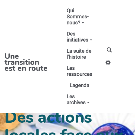
Aller au contenu principal
Qui
Sommes-
nous?
Des
initiatives
La suite de
Une
l'histoire
transition
est en route
Les
ressources
L'agenda
Les
archives
Des actions
locales face aux