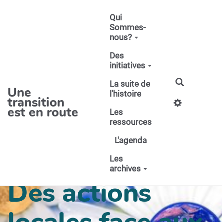
Aller au contenu principal
Qui
Sommes-
nous?
Des
initiatives
La suite de
Une
l'histoire
transition
est en route
Les
ressources
L'agenda
Les
archives
Des actions
locales face aux