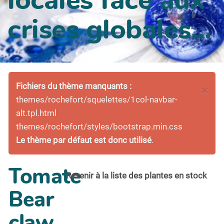
crises globales...
Fichiers du thème manquants :
×
themes/rochefort/squelettes/1col-navbar-
alt.tpl.html
themes/rochefort/styles/bootstrap.min.css
Le thème par défaut est donc utilisé
.
Tomate
Revenir à la liste des plantes en stock
Bear
claw