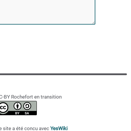
C-BY Rochefort en transition
e site a été concu avec
YesWiki