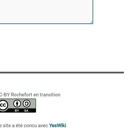
C-BY Rochefort en transition
e site a été concu avec
YesWiki