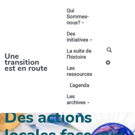
Aller au contenu principal
Qui
Sommes-
nous?
Des
initiatives
La suite de
Une
l'histoire
transition
est en route
Les
ressources
L'agenda
Les
archives
Des actions
locales face aux