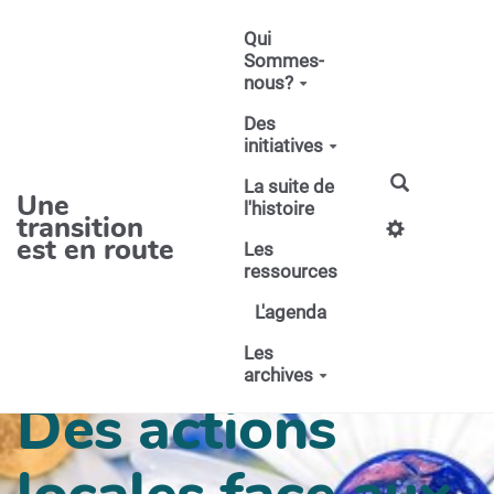
Aller au contenu principal
Qui
Sommes-
nous?
Des
initiatives
La suite de
Une
l'histoire
transition
est en route
Les
ressources
L'agenda
Les
archives
Des actions
locales face aux