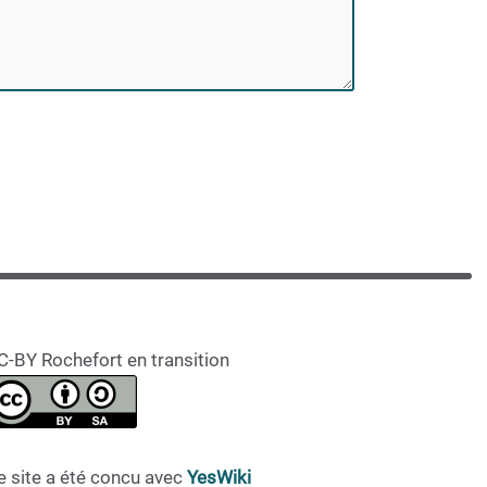
C-BY Rochefort en transition
e site a été concu avec
YesWiki