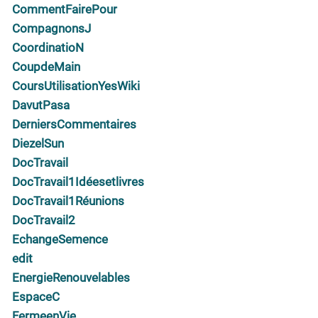
CommentFairePour
CompagnonsJ
CoordinatioN
CoupdeMain
CoursUtilisationYesWiki
DavutPasa
DerniersCommentaires
DiezelSun
DocTravail
DocTravail1Idéesetlivres
DocTravail1Réunions
DocTravail2
EchangeSemence
edit
EnergieRenouvelables
EspaceC
FermeenVie