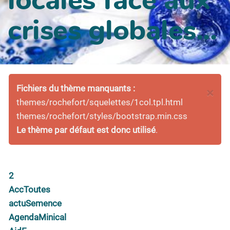
crises globales...
Fichiers du thème manquants :
×
themes/rochefort/squelettes/1col.tpl.html
themes/rochefort/styles/bootstrap.min.css
Le thème par défaut est donc utilisé
.
2
AccToutes
actuSemence
AgendaMinical