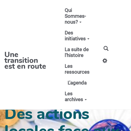
Aller au contenu principal
Qui
Sommes-
nous?
Des
initiatives
La suite de
Une
l'histoire
transition
est en route
Les
ressources
L'agenda
Les
archives
Des actions
locales face aux