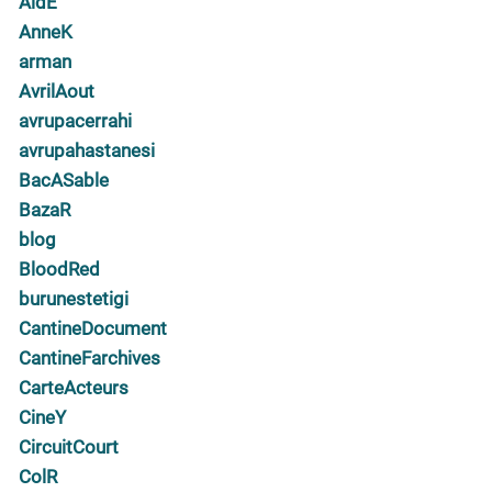
AidE
AnneK
arman
AvrilAout
avrupacerrahi
avrupahastanesi
BacASable
BazaR
blog
BloodRed
burunestetigi
CantineDocument
CantineFarchives
CarteActeurs
CineY
CircuitCourt
ColR