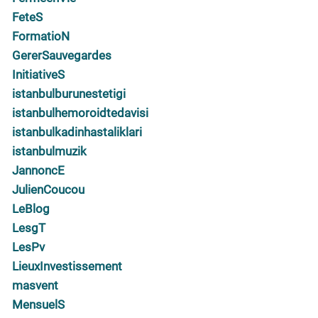
FeteS
FormatioN
GererSauvegardes
InitiativeS
istanbulburunestetigi
istanbulhemoroidtedavisi
istanbulkadinhastaliklari
istanbulmuzik
JannoncE
JulienCoucou
LeBlog
LesgT
LesPv
LieuxInvestissement
masvent
MensuelS