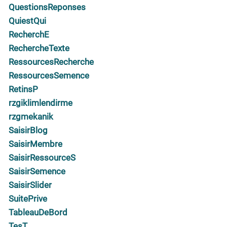
QuestionsReponses
QuiestQui
RecherchE
RechercheTexte
RessourcesRecherche
RessourcesSemence
RetinsP
rzgiklimlendirme
rzgmekanik
SaisirBlog
SaisirMembre
SaisirRessourceS
SaisirSemence
SaisirSlider
SuitePrive
TableauDeBord
TesT