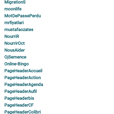
MigrationS
moonlife
MotDePassePerdu
mrfiyatlari
mustafaozates
NourriR
NourrirOct
NousAider
OjSemence
Online-Bingo
PageHeaderAccueil
PageHeaderAction
PageHeaderAgenda
PageHeaderAufil
PageHeaderbis
PageHeaderCF
PageHeaderColibri