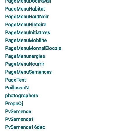
PageMenuDoctravail
PageMenuHabitat
PageMenuHautNoir
PageMenuHistoire
PageMenuInitiatives
PageMenuMobilite
PageMenuMonnaiElocale
PageMenunergies
PageMenuNourrir
PageMenuSemences
PageTest
PaillassoN
photographers
PrepaOj
PvSemence
PvSemence1
PvSemence16dec